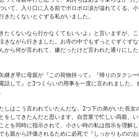
思って母親孝行と思って、気持ちはあまり乗らなかった
ついて、入り口に入る前でボロボロ涙が溢れてくる。小
行きたくないとぐずる私がいました。﻿
きたくないなら行かなくてもいいよ』と言いますが、こ
泣きながら行きました。お寺の中でもずっとぐずぐずな
んから何が言われて、嫌だったけど言われた通りにした
矢継ぎ早に母親が『この荷物持って』『帰りのタクシー
電話して』と3つくらいの用事を一度に言われました。
。
たしはこう言われていたんだな。2つ下の弟がいた長女
とをしてきたんだと思います。自営業で忙しい両親、い
ことを同時に指示されて、小さい時の私は指示を理解し
でも親から評価されるために必死で『しっかりもののお