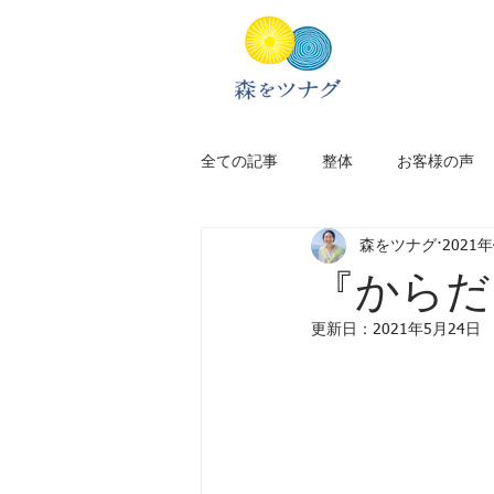
全ての記事
整体
お客様の声
森をツナグ
2021
新居のこと
アフリカ旅
『からだ
更新日：
2021年5月24日
太宰府
福岡
旅のプラン