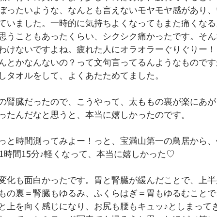
ぼったいような、なんとも言えないモヤモヤ感があり、
ていました。一時的に気持ちよくなってもまた痛くなる
思うこともあったくらい、シクシク痛かったです。そん
わけないですよね。疲れた人にオラオラーぐりぐりー！
んとかなんないの？って文句言ってるんようなものです
しタオルをして、よくあたためてました。﻿
の腎臓だったので、こうやって、太ももの裏が楽にあが
ったんだなと思うと、本当に嬉しかったのです。
っと時間測ってみよー！っと、宝満山第一の鳥居から、
1時間15分♪軽くなって、本当に嬉しかった♡
変化も面白かったです。胃と腎臓が緩んだことで、上半
もの裏＝腎臓もゆるみ、ふくらはぎ＝胃もゆるむことで
と上を向く感じになり、お尻も腰もキュッ♪としまって