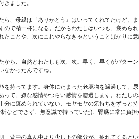
付きました。﻿
たら、母親は『ありがとう』はいってくれてたけど、ま
すので精一杯になる。だからわたしはいつも、褒められ
れたことや、次にこれやらなきゃということばかりに意
たから、自然とわたしも次、次。早く、早くがパターン
いなかったんですね。﻿
能を持ってます。身体にたまった老廃物を濾過して、尿
あって、嫌な感情やつらい感情を濾過します。わたしの
十分に褒められていない、モヤモヤの気持ちをずっと持
分析などできず、無意識で持っていた)、腎臓に常に負担
側、背中の真ん中より少し下の部分が、疲れてくるとい