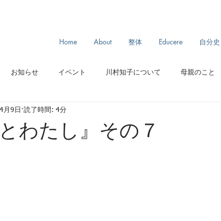
Home
About
整体
Educere
自分史
お知らせ
イベント
川村知子について
母親のこと
年4月9日
読了時間: 4分
スリランカ旅
モンゴル旅
からだとわたし
ルーツ
とわたし』その７