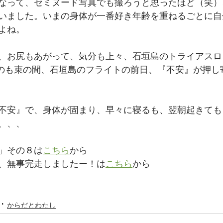
なって、セミヌード写真でも撮ろうと思ったほど（笑）
いました。いまの身体が一番好き年齢を重ねるごとに自
よね。﻿
、お尻もあがって、気分も上々、石垣島のトライアスロ
たのも束の間、石垣島のフライトの前日、『不安』が押し
不安』で、身体が固まり、早々に寝るも、翌朝起きても
、、、﻿
」その８は
こちら
から
、無事完走しましたー！は
こちら
から
からだとわたし