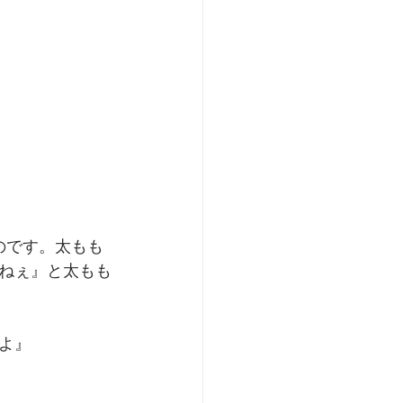
のです。太もも
ねぇ』と太もも
』﻿