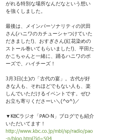
がれる特別な場所なんだなという想い
を強くしました。
最後は、メインパーソナリティの沢田
さん(ハニワのカチューシャつけていた
だきました!)、おすぎさん(紅花染めの
ストール巻いてもらいました!)、平田た
かこちゃんと一緒に、踊るハニワのポ
ーズで、ハイチーズ！
3月3日(土)の「古代の宴」。古代が好
きな人も、それほどでもない人も、楽
しんでいただけるイベントです。ぜひ
お立ち寄りくださーい＼(^o^)／
▼KBCラジオ「PAO-N」ブログでも紹介
いただいてます！
http://www.kbc.co.jp/mbl/sp/radio/pao
-n/blog.html?id=504