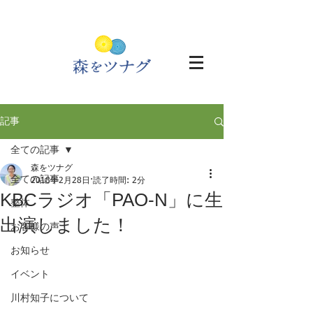
記事
全ての記事
森をツナグ
全ての記事
2018年2月28日
読了時間: 2分
KBCラジオ「PAO-N」に生
整体
出演しました！
お客様の声
お知らせ
イベント
川村知子について