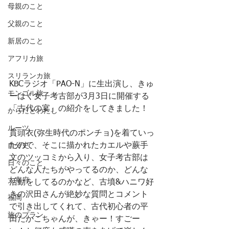
母親のこと
父親のこと
新居のこと
アフリカ旅
スリランカ旅
KBCラジオ「PAO-N」に生出演し、きゅ
モンゴル旅
ーはく女子考古部が3月3日に開催する
「古代の宴」の紹介をしてきました！
からだとわたし
ルーツ
貫頭衣(弥生時代のポンチョ)を着ていっ
たので、そこに描かれたカエルや蕨手
自分史
文のツッコミから入り、女子考古部は
日々のこと
どんな人たちがやってるのか、どんな
太宰府
活動をしてるのかなど、古墳&ハニワ好
きの沢田さんが絶妙な質問とコメント
福岡
で引き出してくれて、古代初心者の平
旅のプラン
田たかこちゃんが、きゃー！すごー