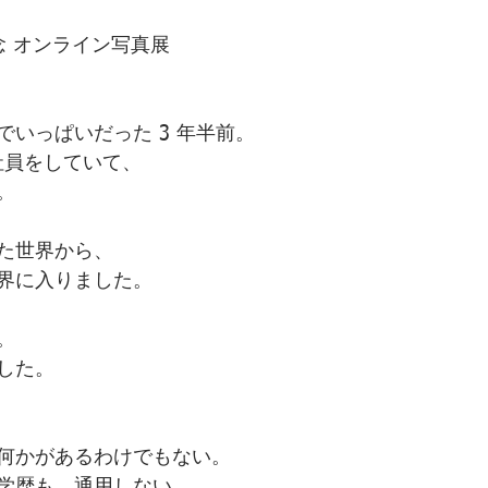
念 オンライン写真展
いっぱいだった 3 年半前。
正社員をしていて、
。
いた世界から、
界に入りました。
。
゙した。
何かがあるわけでもない。
、学歴も、通用しない。