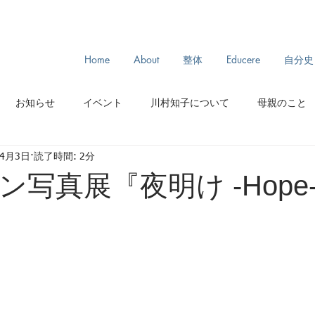
Home
About
整体
Educere
自分史
お知らせ
イベント
川村知子について
母親のこと
年4月3日
読了時間: 2分
スリランカ旅
モンゴル旅
からだとわたし
ルーツ
写真展『夜明け -Hope