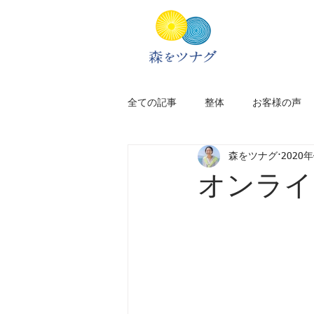
全ての記事
整体
お客様の声
森をツナグ
2020
新居のこと
アフリカ旅
オンライン
太宰府
福岡
旅のプラン