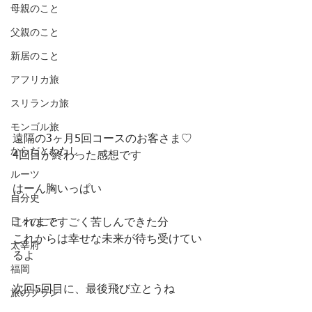
母親のこと
父親のこと
新居のこと
アフリカ旅
スリランカ旅
モンゴル旅
遠隔の3ヶ月5回コースのお客さま♡
からだとわたし
4回目が終わった感想です
ルーツ
はーん胸いっぱい
自分史
日々のこと
これまですごく苦しんできた分
これからは幸せな未来が待ち受けてい
太宰府
るよ
福岡
次回5回目に、最後飛び立とうね
旅のプラン