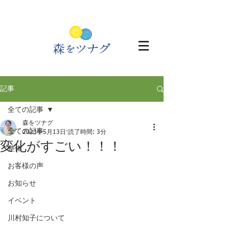
記事
全ての記事
森をツナグ
全ての記事
2023年5月13日
読了時間: 3分
変化がすごい！！！
整体
お客様の声
お知らせ
イベント
川村知子について