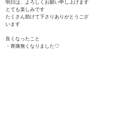
明日は、よろしくお願い申し上げます
とても楽しみです
たくさん助けて下さりありがとうござ
います
良くなったこと
・胃痛無くなりました♡
・発熱してない！です♡
（毎月ほど、生理の前は、37〜37.5の
微熱がありました）
・少し休もう、今日は諦めて、違う事
をしようと、自分を許す事が出来まし
た♡
家事のお願いを明るく出来る様にな
り、出来ません、ごめんなさいと爽や
かに言える様になりました♡
↑
休んだり、浄化、気分転換が私にとっ
てすごく大切なんだと、感じました