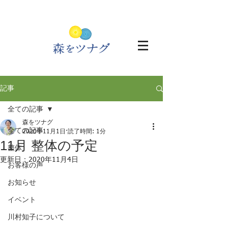
記事
全ての記事
森をツナグ
全ての記事
2020年11月1日
読了時間: 1分
11月 整体の予定
整体
更新日：
2020年11月4日
お客様の声
お知らせ
イベント
川村知子について