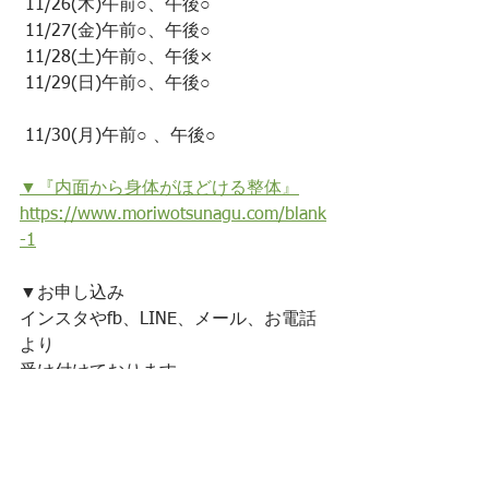
 11/26(木)午前○、午後○﻿
 11/27(金)午前○、午後○﻿
 11/28(土)午前○、午後×﻿
 11/29(日)午前○、午後○﻿
 11/30(月)午前○ 、午後○﻿
▼『内面から身体がほどける整体』﻿
https://www.moriwotsunagu.com/blank
-1﻿
▼お申し込み﻿
インスタやfb、LINE、メール、お電話
より﻿
受け付けております。﻿
お知らせ
整体