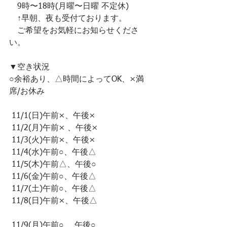
　9時〜18時(月曜〜日曜 不定休) ﻿
　↑早朝、夜も受付ております。﻿
　ご希望をお気軽にお知らせくださ
い。﻿
▼空き状況 ﻿
○余裕あり、△時間によってOK、×満
席/お休み﻿
 11/1(日)午前×、午後×﻿
 11/2(月)午前× 、午後×﻿
 11/3(火)午前×、午後×﻿
 11/4(水)午前○、午後△﻿
 11/5(木)午前△、午後○﻿
 11/6(金)午前○、午後△﻿
 11/7(土)午前○、午後△﻿
 11/8(日)午前×、午後△﻿
 11/9(月)午前○ 、午後○﻿