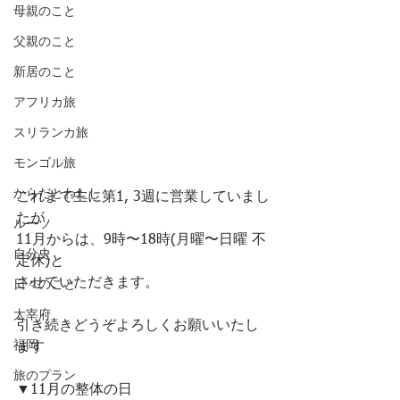
母親のこと
父親のこと
新居のこと
アフリカ旅
スリランカ旅
モンゴル旅
からだとわたし
これまで主に第1, 3週に営業していまし
たが﻿
ルーツ
11月からは、9時〜18時(月曜〜日曜 不
自分史
定休)と﻿
させていただきます。﻿
日々のこと
太宰府
引き続きどうぞよろしくお願いいたし
福岡
ます 
旅のプラン
▼11月の整体の日﻿