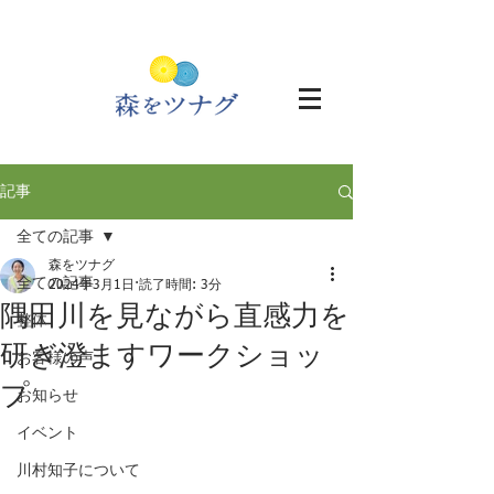
記事
全ての記事
森をツナグ
全ての記事
2024年3月1日
読了時間: 3分
隅田川を見ながら直感力を
整体
研ぎ澄ますワークショッ
お客様の声
プ
お知らせ
イベント
川村知子について