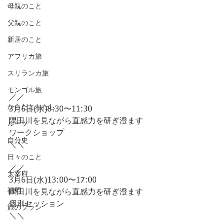
母親のこと
父親のこと
新居のこと
アフリカ旅
スリランカ旅
モンゴル旅
／／
からだとわたし
3月6日(水)8:30〜11:30
隅田川を見ながら直感力を研ぎ澄ます
ルーツ
ワークショップ
自分史
＼＼
日々のこと
／／
太宰府
3月6日(水)13:00〜17:00
福岡
隅田川を見ながら直感力を研ぎ澄ます
個別セッション
旅のプラン
＼＼