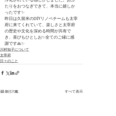
浄化されている感じがしました。おふ
たりをおつなぎできて、本当に嬉しか
ったです✨
昨日は久留米のDIYリノベチームも太宰
府に来てくれていて、楽しさと太宰府
の歴史や文化を深める時間が共有で
き、喜びもひとしお✨全てのご縁に感
謝です🙏✨
川村知子について
太宰府
日々のこと
すべて表示
最新記事