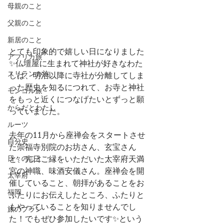
母親のこと
父親のこと
新居のこと
とても印象的で嬉しい日になりました
アフリカ旅
✨仏壇屋に生まれて神社が好きなわた
スリランカ旅
しは、明治以降に寺社が分離してしま
った歴史を知るにつれて、お寺と神社
モンゴル旅
をもっと近くにつなげたいとずっと願
からだとわたし
っていました。
ルーツ
去年の11月から座禅会をスタートさせ
自分史
た崇福寺別院のお坊さん、玄宝さん
日々のこと
と、先日ご縁をいただいた太宰府天満
宮の神職、味酒安儀さん。座禅会を開
太宰府
催していること、朝拝があることをお
福岡
ふたりにお伝えしたところ、ふたりと
もやっていることを知りませんでし
旅のプラン
た！でもぜひ参加したいです✨という