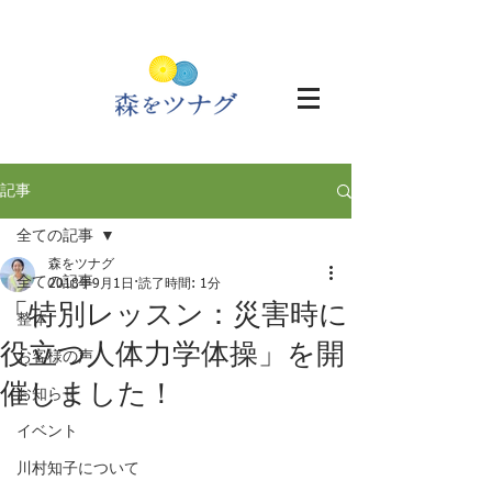
記事
全ての記事
森をツナグ
全ての記事
2018年9月1日
読了時間: 1分
「特別レッスン：災害時に
整体
役立つ人体力学体操」を開
お客様の声
催しました！
お知らせ
イベント
川村知子について