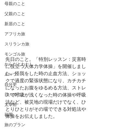
母親のこと
父親のこと
新居のこと
アフリカ旅
スリランカ旅
モンゴル旅
先日のこと。「特別レッスン：災害時
からだとわたし
に役立つ人体力学体操」を開催しまし
た。怪我をした時の止血方法、ショッ
ルーツ
クで過度の緊張状態になり、カチカチ
自分史
になったお腹をゆるめる方法、ストレ
日々のこと
スで呼吸が浅くなった時の体操や呼吸
法など、被災地の現場だけでなく、ひ
太宰府
とりひとりがその場でできる対処法や
福岡
体操をお伝えしました。
旅のプラン