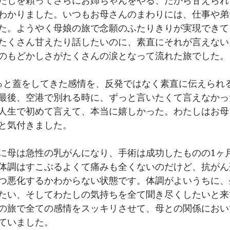
たしを頼ってさらにお姉ちゃんをやる、だから甘えられ
わかりました。いつもお母さんのまわりには、仕事や弟
た。ようやく母娘の旅で念願のふたりきりが実現できて
たくさん甘えたり話したいのに、素直にそれが言えない
のもどかしさがたくさんの涙となって流れた旅でした。
っと蓋をしてきた感情を、反発ではなく素直に伝えられ
最後、空港で別れる時に、ずっと言いたくて言えなかっ
人生で初めて言えて、本当に嬉しかった。わたしはお母
と気付きました。
に母は急性の乳がんになり、手術は成功したものの1ヶ
体調はすこぶるよくて痛みも全くないのだけど、抗がん
つ悪化するかわからない状態です。体調がよいうちに、
たい、そしてわたしの気持ちを全て聞き尽くしたいと来
の旅で全ての感情をスッキリさせて、母との関係におい
ていました。