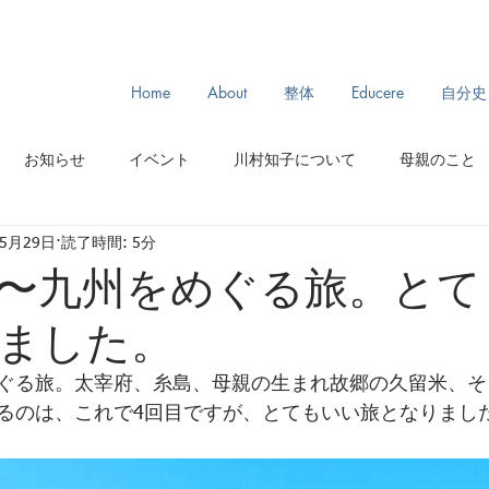
Home
About
整体
Educere
自分史
お知らせ
イベント
川村知子について
母親のこと
年5月29日
読了時間: 5分
スリランカ旅
モンゴル旅
からだとわたし
ルーツ
〜九州をめぐる旅。とて
ました。
ぐる旅。太宰府、糸島、母親の生まれ故郷の久留米、そ
るのは、これで4回目ですが、とてもいい旅となりました