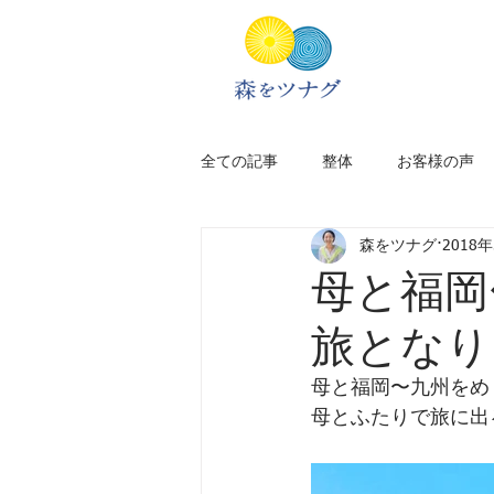
全ての記事
整体
お客様の声
森をツナグ
2018
新居のこと
アフリカ旅
母と福岡
旅となり
太宰府
福岡
旅のプラン
母と福岡〜九州をめ
母とふたりで旅に出