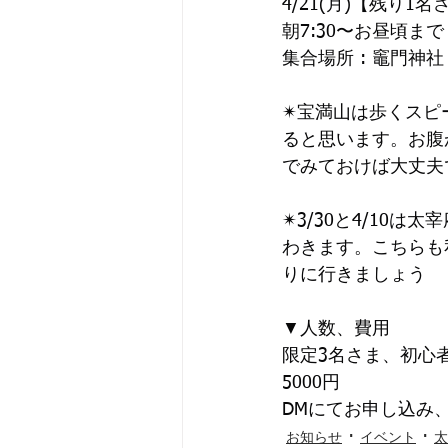
4/21(月)【残り1名
朝7:30〜お昼頃まで
集合場所 : 竈門神社
✴︎宝満山は歩くスピ
ると思います。お腹
でみておけば大丈夫
✴︎3/30と4/1
わきます。こちらも
りに行きましょう
▼人数、費用
限定3名さま、初心
5000円
DMにてお申し込み
お知らせ
イベント
太