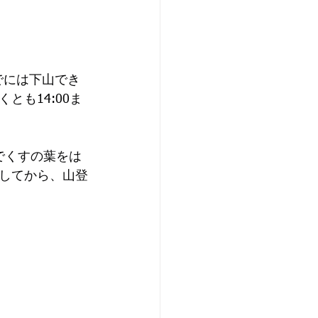
でには下山でき
も14:00ま
場でくすの葉をは
してから、山登