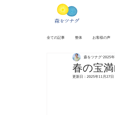
全ての記事
整体
お客様の声
森をツナグ
2025
新居のこと
アフリカ旅
春の宝満
更新日：
2025年11月27日
太宰府
福岡
旅のプラン