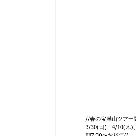
//春の宝満山ツアー
3/30(日)、4/10(木)
朝7:30〜お昼頃//