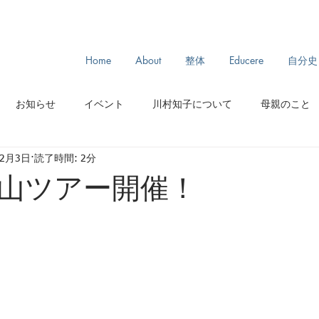
Home
About
整体
Educere
自分史
お知らせ
イベント
川村知子について
母親のこと
年2月3日
読了時間: 2分
スリランカ旅
モンゴル旅
からだとわたし
ルーツ
山ツアー開催！