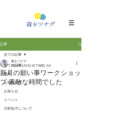
記事
全ての記事
森をツナグ
全ての記事
2019年2月5日
読了時間: 2分
新月の願い事ワークショッ
整体
プ 素敵な時間でした
お客様の声
お知らせ
イベント
川村知子について