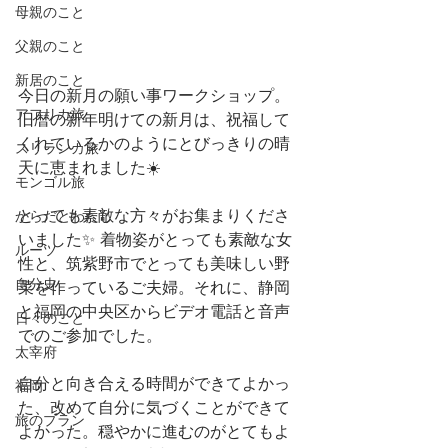
母親のこと
父親のこと
新居のこと
今日の新月の願い事ワークショップ。
アフリカ旅
旧暦の新年明けての新月は、祝福して
くれているかのようにとびっきりの晴
スリランカ旅
天に恵まれました☀️
モンゴル旅
とっても素敵な方々がお集まりくださ
からだとわたし
いました✨ 着物姿がとっても素敵な女
ルーツ
性と、筑紫野市でとっても美味しい野
自分史
菜を作っているご夫婦。それに、静岡
と福岡の中央区からビデオ電話と音声
日々のこと
でのご参加でした。
太宰府
自分と向き合える時間ができてよかっ
福岡
た、改めて自分に気づくことができて
旅のプラン
よかった。穏やかに進むのがとてもよ