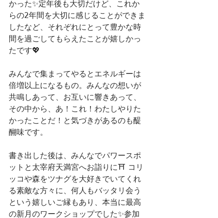
かった✨定年後も大切だけど、これか
らの2年間を大切に感じることができま
したなど、それぞれにとって豊かな時
間を過ごしてもらえたことが嬉しかっ
たです💖
みんなで集まってやるとエネルギーは
倍増以上になるもの。みんなの想いが
共鳴しあって、お互いに響きあって、
その中から、あ！これ！わたしやりた
かったことだ！と気づきがあるのも醍
醐味です。
書き出した後は、みんなでパワースポ
ットと太宰府天満宮へお詣りに⛩ コリ
ッコや森をツナグを大好きでいてくれ
る素敵な方々に、何人もバッタリ会う
という嬉しいご縁もあり、本当に最高
の新月のワークショップでした✨参加