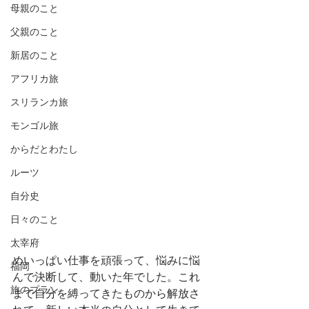
母親のこと
父親のこと
新居のこと
アフリカ旅
スリランカ旅
モンゴル旅
からだとわたし
ルーツ
自分史
日々のこと
太宰府
めいっぱい仕事を頑張って、悩みに悩
福岡
んで決断して、動いた年でした。これ
旅のプラン
まで自分を縛ってきたものから解放さ