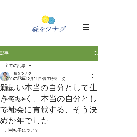
記事
全ての記事
森をツナグ
全ての記事
2016年12月31日
読了時間: 1分
新しい本当の自分として生
整体
きていく、本当の自分とし
お客様の声
て社会に貢献する、そう決
お知らせ
めた年でした
イベント
川村知子について