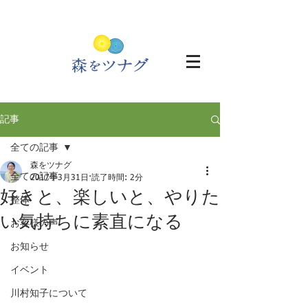
記事
全ての記事
森をツナグ
全ての記事
2017年3月31日
読了時間: 2分
好きと、楽しいと、やりた
整体
い気持ちに素直になる
お客様の声
お知らせ
イベント
川村知子について