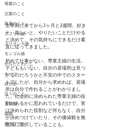
母親のこと
父親のこと
新居のこと
太宰府に来てから3ヶ月と2週間。好き
と、楽しいと、やりたいことだけやる
アフリカ旅
と決めて、その気持ちにできるだけ素
スリランカ旅
直に従ってきました。
モンゴル旅
初めて仕事がない、専業主婦の生活。
からだとわたし
子どももいない。自分の居場所は見つ
ルーツ
かるのだろうかと不安の中でのスター
トでしたが、自分から求めれば、居場
自分史
所は自分で作れることがわかりまし
日々のこと
た。社会的に決められた専業主婦の役
割があるかに思われているだけで、実
太宰府
は決められた役割など何もなく、自分
福岡
が決めつけていたり、その価値観を無
旅のプラン
意識に選択していることも。