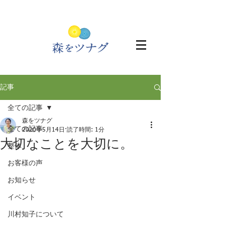
記事
全ての記事
森をツナグ
全ての記事
2020年5月14日
読了時間: 1分
大切なことを大切に。
整体
お客様の声
お知らせ
イベント
川村知子について