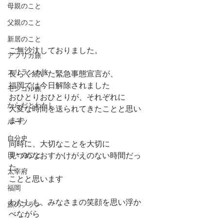
母親のこと
父親のこと
新居のこと
ご無沙汰しておりました。
アフリカ旅
スリランカ旅
長らく続いた緊急事態宣言が、
福岡では今日解除されました
モンゴル旅
おひとりおひとりが、それぞれに
からだとわたし
大変な時間を送られてきたことと思い
ます
ルーツ
自分史
同時に、大切なことを大切に
日々のこと
見つめなおすかけがえのない時間だっ
た
太宰府
ことと思います
福岡
わたしも、みなさまの笑顔を思い浮か
旅のプラン
べながら