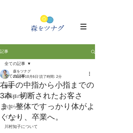
記事
全ての記事
森をツナグ
全ての記事
2019年10月6日
読了時間: 2分
右手の中指から小指までの
整体
3本、切断されたお客さ
お客様の声
ま。整体ですっかり体がよ
お知らせ
くなり、卒業へ。
イベント
川村知子について