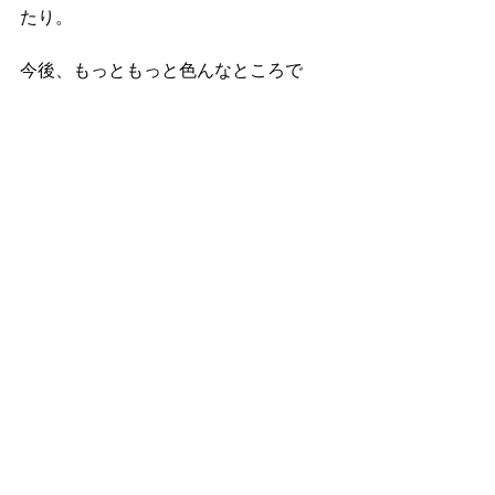
たり。
今後、もっともっと色んなところで
柔らかさが出てくるといいな〜と思い
ます！
いやぁ、中世の傭兵は笑っちゃいまし
たがうん、しっくりきてます
占い師をやる前は、もっともっと
直感重視な人間だったんですが、
色々お勉強を重ねると左脳が優位に
なってきてしまっていて、
なんだか今日は、モノを見る目が、
蘇ったような感覚がありました
随分と男前な過去世だなぁ…
いやぁ小さい頃から、なんか男の子っ