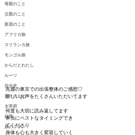
母親のこと
父親のこと
新居のこと
アフリカ旅
スリランカ旅
モンゴル旅
からだとわたし
ルーツ
自分史
先週の東京での出張整体のご感想♡
日々のこと
嬉しいお声をたくさんいただいてます
太宰府
何度も大切に読み返してます
福岡
本当にベストなタイミングでき
てくださり
旅のプラン
身体も心も大きく変容していく