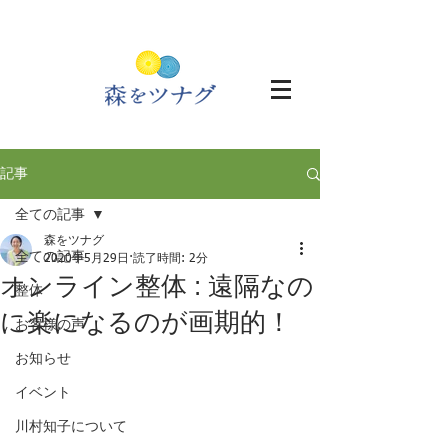
記事
全ての記事
森をツナグ
全ての記事
2020年5月29日
読了時間: 2分
オンライン整体 : 遠隔なの
整体
に楽になるのが画期的！
お客様の声
お知らせ
イベント
川村知子について