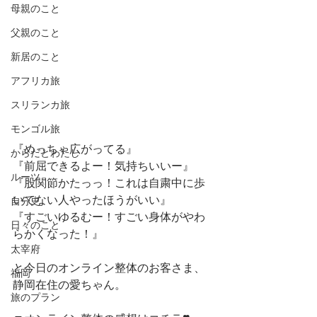
母親のこと
父親のこと
新居のこと
アフリカ旅
スリランカ旅
モンゴル旅
『めっちゃ広がってる』
からだとわたし
『前屈できるよー！気持ちいいー』
ルーツ
『股関節かたっっ！これは自粛中に歩
いてない人やったほうがいい』
自分史
『すごいゆるむー！すごい身体がやわ
日々のこと
らかくなった！』
太宰府
と今日のオンライン整体のお客さま、
福岡
静岡在住の愛ちゃん。
旅のプラン