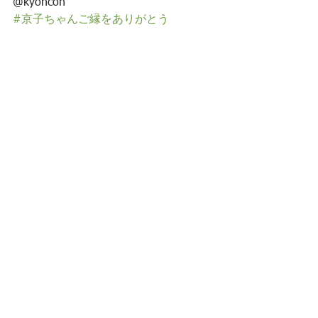
⁡@kyoncon
#京子ちゃんご縁をありがとう
#森をツナグ出張整体
#素敵なみなさまとお会いできることを
とっても楽しみに
整体
イベント
すべて表示
最新記事