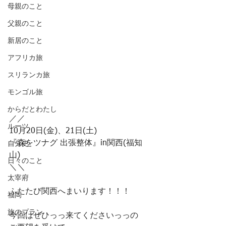
母親のこと
父親のこと
新居のこと
アフリカ旅
スリランカ旅
モンゴル旅
からだとわたし
／／
ルーツ
10月20日(金)、21日(土)
『森をツナグ 出張整体』in関西(福知
自分史
山)
日々のこと
＼＼
太宰府
ふたたび関西へまいります！！！
福岡
旅のプラン
今回はぜひっっ来てくださいっっの