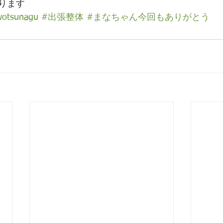
ります
wotsunagu
#出張整体
#まなちゃん今回もありがとう