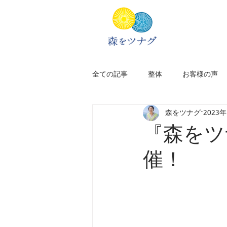
全ての記事
整体
お客様の声
森をツナグ
2023
新居のこと
アフリカ旅
『森をツ
催！
太宰府
福岡
旅のプラン