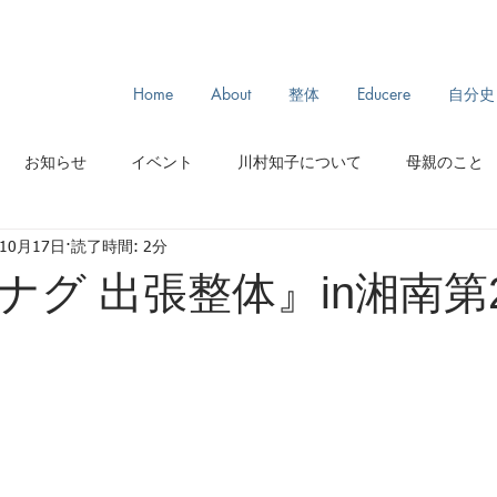
Home
About
整体
Educere
自分史
お知らせ
イベント
川村知子について
母親のこと
年10月17日
読了時間: 2分
スリランカ旅
モンゴル旅
からだとわたし
ルーツ
ナグ 出張整体』in湘南第