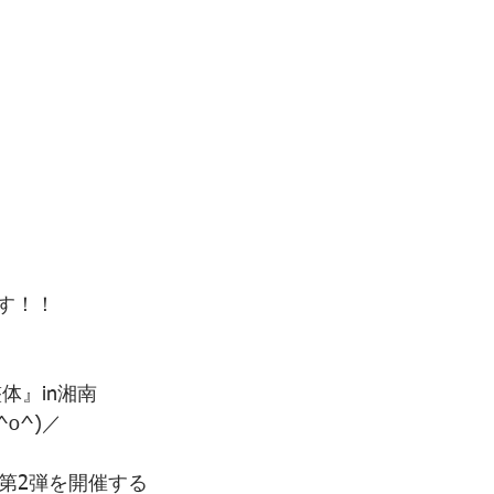
す！！
体』in湘南
o^)／
、第2弾を開催する