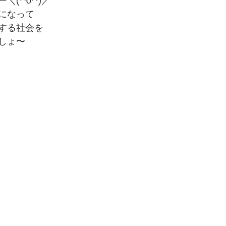
＼(^o^)／
になって
する社会を
しょ〜