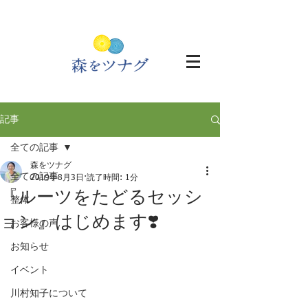
記事
全ての記事
森をツナグ
全ての記事
2019年8月3日
読了時間: 1分
『ルーツをたどるセッシ
整体
ョン』はじめます❣️
お客様の声
お知らせ
イベント
川村知子について