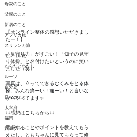
母親のこと
父親のこと
新居のこと
【オンライン整体の感想いただきまし
アフリカ旅
たー！】
スリランカ旅
「見守り力」がすごい！「知子の見守
モンゴル旅
り体操」と名付けたいというのに笑い
からだとわたし
ました（笑）
ルーツ
写真は、立ってできるむくみをとる体
自分史
操。みんな痛ーい！痛ーい！と言いな
日々のこと
がらやってます
✨
太宰府
↓↓感想はこちらから↓↓
福岡
意識することやポイントを教えてもら
旅のプラン
えたし、ともちゃんに見てもらって修