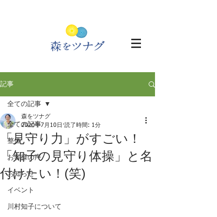
記事
全ての記事
森をツナグ
全ての記事
2020年7月10日
読了時間: 1分
「見守り力」がすごい！
整体
「知子の見守り体操」と名
お客様の声
付けたい！(笑)
お知らせ
イベント
川村知子について