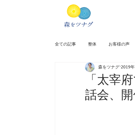
全ての記事
整体
お客様の声
森をツナグ
2019
新居のこと
アフリカ旅
「太宰府
話会、開
太宰府
福岡
旅のプラン