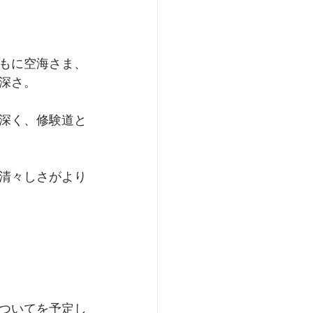
もに空海さま、
深さ。
深く、修験道と
清々しさがより
についてを予定し