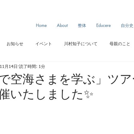
Home
About
整体
Educere
自分史
お知らせ
イベント
川村知子について
母親のこと
年11月14日
読了時間: 1分
スリランカ旅
モンゴル旅
からだとわたし
ルーツ
で空海さまを学ぶ」ツア
催いたしました✨