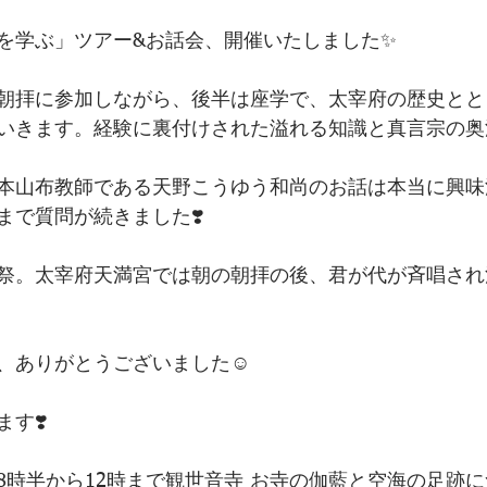
を学ぶ」ツアー&お話会、開催いたしました✨
朝拝に参加しながら、後半は座学で、太宰府の歴史とと
いきます。経験に裏付けされた溢れる知識と真言宗の奥
本山布教師である天野こうゆう和尚のお話は本当に興味
まで質問が続きました❣️
祭。太宰府天満宮では朝の朝拝の後、君が代が斉唱され
、ありがとうございました☺️
す❣️
火)8時半から12時まで観世音寺 お寺の伽藍と空海の足跡