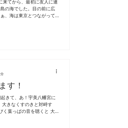
に来てから、最初に友人に連
糸島の海でした。目の前に広
あぁ、海は東京とつながって
東京で会社員をやっていた
疲れると、江ノ電に乗って、
1分
ます！
朝起きて、あ！宇美八幡宮に
て、大きなくすのきと対峙す
びく葉っぱの音を聴くと 大
️ みなさま、今日も素敵な1