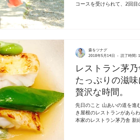
コースを受けられて、2回目
いただいた時が想像以上の
のこと、今回も旅の前から
いのがわかる」と、...
森をツナグ
2018年5月14日
読了時間: 
レストラン茅乃
たっぷりの滋味
贅沢な時間。
先日のこと 山あいの道を進
き屋根のレストランがあらわ
本家のレストラン茅乃舎 新
を通って 丁寧に整えられた
特別な空間 お誕生日には花束