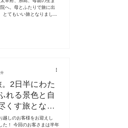
。太宰府、糸島、母親の生ま
布院へ。母とふたりで旅に出
、とてもいい旅となりまし
母と一緒にいるとすごく居心
いい親子関係があるのだとび
とは反発も喧嘩もするけど、
でも、なぜこんなに受けとる
違和感を感じて、そこから実
めました。 日常的にも色々
うになりましたが、離れてい
しきれません。だから、これ
5分
て母娘旅なんてしたことがな
旅。2日半にわた
旅に一緒に行って話すことに
った母との旅行。 1回目の箱
ふれる景色と自
ぶつける旅でした。小さい頃
尽くす旅となり
て、小学校高学年には7-8種
と一生懸命やってました。当
やらされていて)、好きとか嫌
お越しのお客様をお迎えし
、反発しながらもや
した！ 今回のお客さまは半年