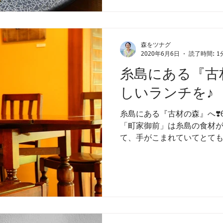
森をツナグ
2020年6月6日
読了時間: 1
糸島にある『古
しいランチを♪
糸島にある『古材の森』へ❣
「町家御前」は糸島の食材
て、手がこまれていてとても
明治時代からの歴史が刻み
訪れても心からいいなぁと思え