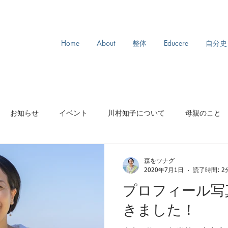
Home
About
整体
Educere
自分史
お知らせ
イベント
川村知子について
母親のこと
スリランカ旅
モンゴル旅
からだとわたし
ルーツ
森をツナグ
2020年7月1日
読了時間: 2
プロフィール写
きました！