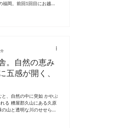
の福岡。前回1回目にお越し
充実した福岡の旅となったと
「一緒に行くだけで絶対楽し
1分
舎。自然の恵み
に五感が開く、
むと、自然の中に突如 かやぶ
れる 糟屋郡久山にある久原
緑の山と透明な川のせせらぎ
庭に足を踏み入れると そこは
と写真で出迎えられ...