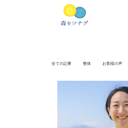
全ての記事
整体
お客様の声
新居のこと
アフリカ旅
太宰府
福岡
旅のプラン