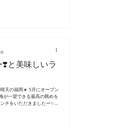
1分
ー❣️と美味しいラ
天の福岡☀️ 5月にオープン
。 海が一望できる最高の眺めを
ランチをいただきましたー✨
間から話がとまらず、いつ会
...