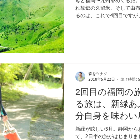
母と福岡〜九州をめぐる旅
れ故郷の久留米、そして由
るのは、これで4回目ですが
た。 夫と結婚してから、義
地がよくて、こんなに心地
っくりしました。実家の母
仲がいいと思ってました。
感情が違うのだろうという
家の母との関係を見つめはじ
その違和感について話すよ
森をツナグ
るし、なかなか日常では話
2018年5月22日
読了時間: 
まで自営業の仕事が忙しく
2回目の福岡の
かったけれど、思いきって
しました。 4回にわたって行
る旅は、新緑あ
根は、わたしの感情を母に
分自身を味わい
からたくさんの習い事をして
類、全ての習い事をきちん
ました。
時は気づいたらやっていて(
新緑が眩しい5月。静岡から
いとかの問題ではなくやる
て、2日半の旅がはじまりま