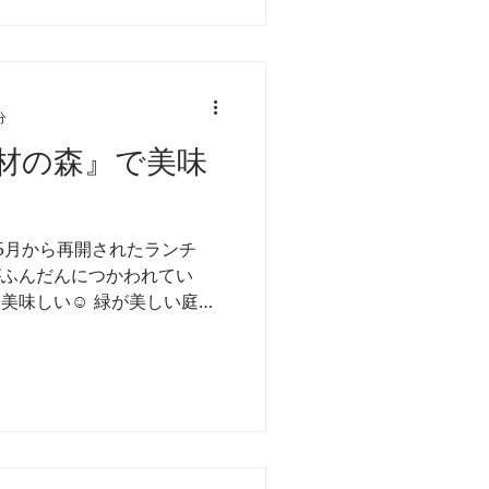
分
材の森』で美味
️6月から再開されたランチ
がふんだんにつかわれてい
美味しい☺️ 緑が美しい庭、
込まれた趣のある空間はいつ
る場所です✨...