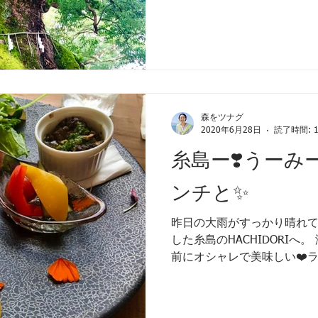
森をツナグ
2020年6月28日
読了時間: 
糸島ー❣️うーみ
ンチと✨
昨日の大雨がすっかり晴れて晴
した糸島のHACHIDORIへ
前にオシャレで美味しい❤️
久しぶりの友人と会った瞬
っても心が通わせられる幸せよ