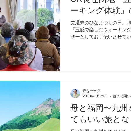
ーキング体験』
先週末のひなまつりの日。U
『五感で楽しむウォーキン
ザーとしてお手伝いさせてい
笑顔が見れてとっても楽しか
めた当初からずっと企業か
思っていたので...
森をツナグ
2018年5月29日
読了時間: 
母と福岡〜九州
てもいい旅とな