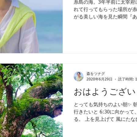
糸島の海。3年半前に太宰府
れて行ってもらった場所が
がる美しい海を見た瞬間『
いるのだ』と思いました。 
頃。仕事やプライベートに
七里ガ浜で降りて、湘南...
森をツナグ
2020年6月29日
読了時間: 
おはようござい
とっても気持ちのよい朝✨ 
行きたいと 6:30に向かっ
る。 上を見上げて 風にたな
切にしていたことを思い出す☺
日を♪