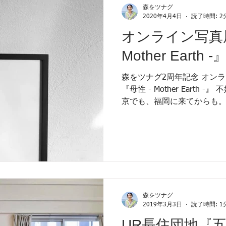
森をツナグ
2020年4月4日
読了時間: 2
オンライン写真展
Mother Earth -
森をツナグ2周年記念 オンラ
『母性 - Mother Earth
京でも、福岡に来てからも。
あと子宮外妊娠をしました。 
けど、...
森をツナグ
2019年3月3日
読了時間: 1
UR長住団地『