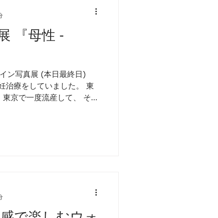
分
 『母性 -
』
イン写真展 (本日最終日)
 -』 不妊治療をしていました。 東
 東京で一度流産して、 その
辛かった。 子どもは好きだ
分
五感で楽しむウォ