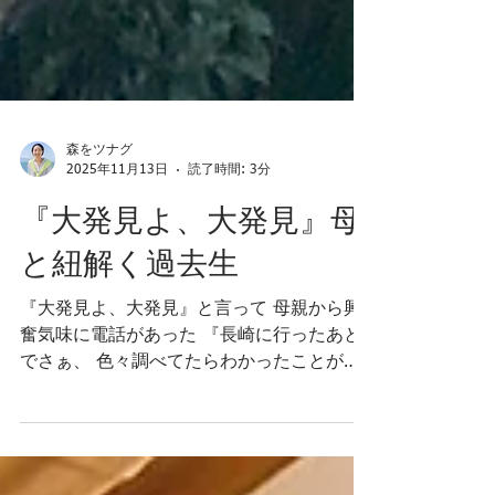
森をツナグ
2025年11月13日
読了時間: 3分
『大発見よ、大発見』母
と紐解く過去生
『大発見よ、大発見』と言って 母親から興
奮気味に電話があった 『長崎に行ったあと
でさぁ、 色々調べてたらわかったことがあ
って！』と母 父親が自社ビルを建てる時 自
宅部分にどうしても入れたいと買ったのが