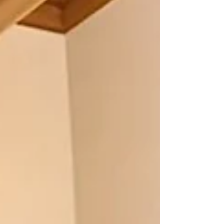
マリアさまが描かれた大きなステンドグラ
ス。 他にも3枚ほど。 仏壇屋なのになぜス
テンドグラスなのか？ 私も疑問に思ってた
し、母も疑問に思ってた 長崎で、母がいの1
番に行きたかった場所が 高校の頃に行った
大浦天主堂 長い階段を登った先に教会がそ
びえる 『私、大浦天主堂でキリスト教を 伝
える立場にあったと思う だから昔から子ど
もの面倒みるの好きだし おばあちゃんやお
じいちゃん みんな看取ってきてそれが苦に
ならないし 中学高校大学までキリスト教だ
ったし それで江戸時代の当時 遊郭で番頭さ
んやってたお父さんが この教会を見にきた
んだと思うわ。 だからあのステンドグラ
ス。 いいって思ったんだろうね』 でね、と
母が続ける 『ともちゃんが遊郭に連れて行
ってくれたでしょ。 私には必要ないって思
ったけど 奥にある青柳っていう料亭を見た