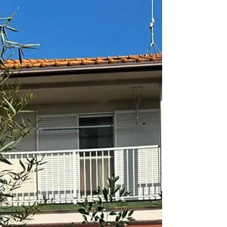
作られていく様子は本当に感動的でした 天
気予報は雨で心配だったけれど、なんとか
持ちこたえてくれて 途中雷の祝福まで受け
て（笑） 餅まきの時には雨がやんでくれま
した 夫の挨拶を聞きながら、皆さんの笑顔
を 見ていたら涙が出てきて… こんなにも素
敵なご縁と場所に恵まれた ことへの感謝で
胸がいっぱいです こんな幸福感に包まれ
て、やりきった感を 味わうのは結婚式以来
な感じです笑 これからの新しいステージで
太宰府のご縁に恩返しをしながら たくさん
の人が集まる場所にしていきたい と思って
います 引き続きよろしくお願