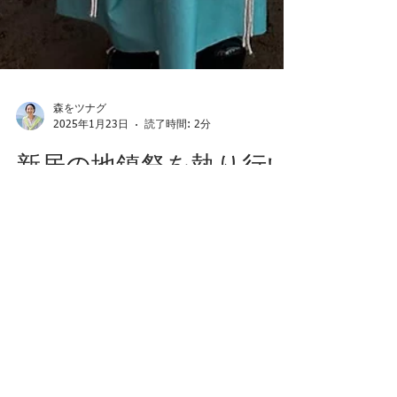
森をツナグ
2025年1月23日
読了時間: 2分
新居の地鎮祭を執り行い
ました！
本日1月23日、地鎮祭を執り行いました 太宰
府に来て8年目、心から大好きなこの土地に
ご縁をいただき、新居を建てることになりま
した 朝から太宰府はとっても晴天で 春のよ
うなポカポカ陽気 ご神事は、太宰府に来た