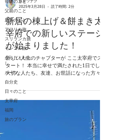
母親のこと
森をツナグ
2025年3月28日
読了時間: 2分
父親のこと
新居の棟上げ＆餅まき太
新居のこと
アフリカ旅
宰府での新しいステージ
スリランカ旅
が始まりました！
モンゴル旅
からだとわた
新しい人生のチャプターが ここ太宰府でス
し
タート！ 本当に幸せで満たされた1日でした
ルーツ
大切な人たち、友達、お世話になった方々や
これからお世話になるご近所の方々が 駆け
自分史
つけてくれて、たくさんのご縁に 包まれな
日々のこと
がら、棟上げと餅まきを 無事に行うことが
太宰府
できました 宝満山が見える素晴らしい氣の
福岡
通った場所に ご縁をいただけて 皆さんのあ
たたかい笑顔に包まれて 感謝の気持ちでい
旅のプラン
っぱいです 大工さんたちの素晴らしい手さ
ばき、 足さばきで、あっという間に家が 形