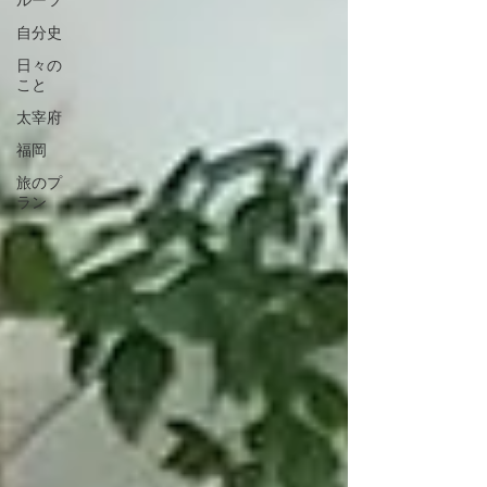
ルーツ
自分史
日々の
こと
太宰府
福岡
旅のプ
ラン