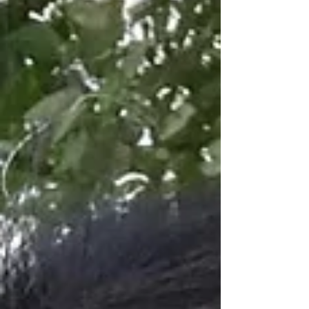
ンをご紹介 お話会のあとは体験セッション
ほんっっと様々な過去の記憶が 身体から出
てきて 涙する人あり、大笑いする人あり な
ぜいまその行動をしてしまうのかを 前世や
過去世から紐解いていきました さくらさん
の手作りランチは ほんと美味しかったし 何
より小気味いい大阪弁で 盛り上がれる楽し
さよ 参加されたみなさま 素敵なサロンと場
を作ってくれたさくらさん ほんとぅっっー
にありがとうございました ご縁に心から感
謝です