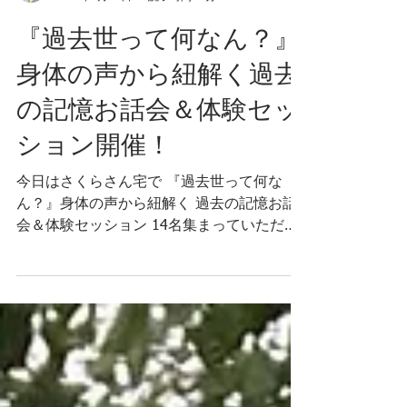
森をツナグ
2025年1月20日
読了時間: 1分
『過去世って何なん？』
身体の声から紐解く過去
の記憶お話会＆体験セッ
ション開催！
今日はさくらさん宅で 『過去世って何な
ん？』身体の声から紐解く 過去の記憶お話
会＆体験セッション 14名集まっていただ
き、大盛り上がり〜 わたし自身の体験談、
なぜ身体の声が 聞こえるようになったのか
からはじまり これまでセッションを通して
聴こえてきた 前世や過去世の数々… 地球人
だけじゃなくて、動物や宇宙人まで 人間の
価値基準を超えた 身体の反応や行動パター