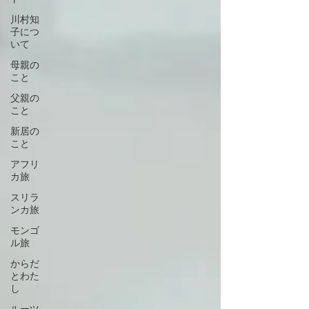
川村知
子につ
いて
母親の
こと
父親の
こと
新居の
こと
アフリ
カ旅
スリラ
ンカ旅
モンゴ
ル旅
からだ
とわた
し