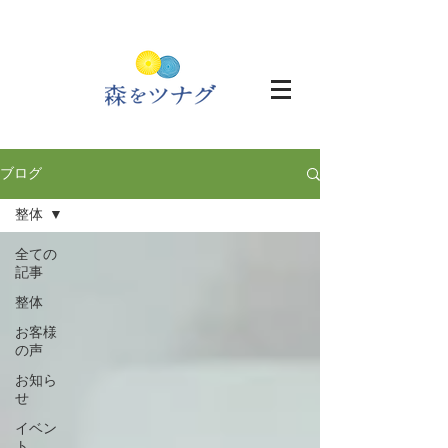
ブログ
整体
全ての
記事
整体
お客様
の声
お知ら
せ
イベン
ト