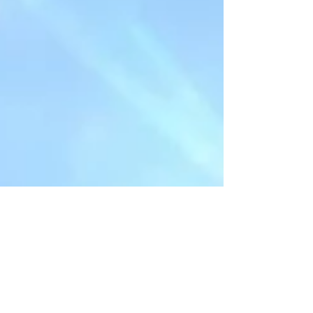
の光に照らされて より一層美しく輝いてい
た 2300年も経つというのに全く朽ちること
なく 生き生きと瑞々しくエネルギーを放つ
菩提樹 白い洋服で身を包んだ人たちが 菩提
樹を支える金塔にひざまずきお祈りを捧げる
人々はブッダが悟りを開くことを助けた 菩
提樹は特別なエネルギーがあると信じて 祈
りを捧げているという そこあそこで紡ぎ出
される祈りの美しさに 言葉を失った 境内に
はたくさんの分木された菩提樹 どれも天に
向かって美しく伸びていた 私がくすのきを
好きなのは、これだと思った くすのきと菩
提樹はとてもよく似ている いつも美しいと
愛でて、いつも話しかけている そのエネル
ギーにいつもお願い事を放っている 日本を
出発する前日も、くすのきに 『森をツナグ
の世界を、スリランカに繋いでください』と
お願いをしに行った まさ