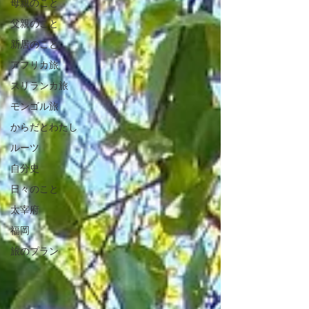
母親のこと
父親のこと
新居のこと
アフリカ旅
スリランカ旅
モンゴル旅
からだとわたし
ルーツ
自分史
日々のこと
太宰府
福岡
旅のプラン