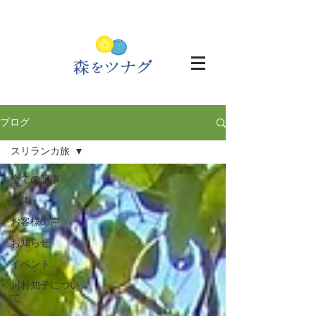
ブログ
スリランカ旅
全ての記事
整体
お客様の声
お知らせ
イベント
川村知子につい
て