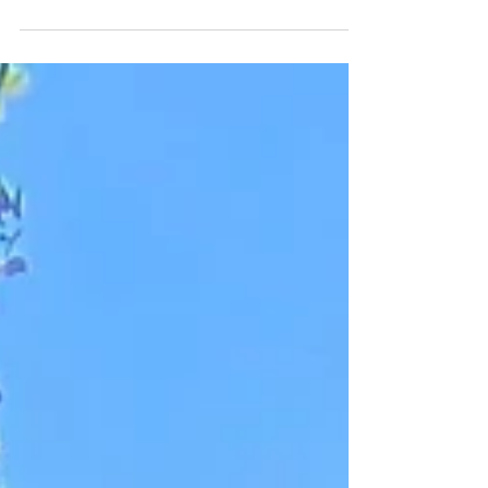
過去と今と未来をつなぐ旅 〜 1. 木としての
記憶： 私は、森だったのかもしれない 私の
中にはずっと、**「木だったかもしれな
い」** という感覚がある 特にアフリカでバ
オバブを見たとき スリランカで菩提樹に祈
る人々を見たとき そして太宰府天満宮のく
すのきに触れたとき それを強く感じた。 ア
フリカでは、木の根が地中深くに張り巡らさ
れ 微生物や水とともに生きる感覚を身体で
感じた 「私はこうやって、大地とつながり
命を支えていたのかもしれない」と思った。
スリランカでは、菩提樹の前で人々が純粋に
祈る姿に心を打たれた。 「木に祈る」とい
う行為は、ただの信仰ではなく、木が持つ知
恵に問いかけること そこに、私が昔「木だ
った頃」の記憶が 呼び覚まされた気がし
た。 太宰府天満宮のくすのき に出会ったと
き 私は圧倒的な存在感を感じた。 それはた
だの「古木」ではなく 「時間をつなぐ存