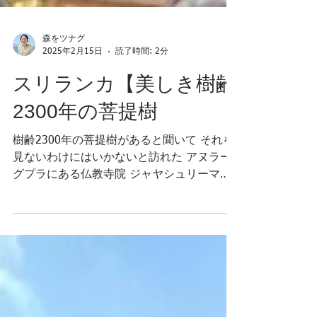
森をツナグ
2025年2月15日
読了時間: 2分
スリランカ【美しき樹齢
2300年の菩提樹
樹齢2300年の菩提樹があると聞いて それを
見ないわけにはいかないと訪れた アヌラー
グプラにある仏教寺院 ジャヤシュリーマハ
ーボーディ 紀元前3世紀、ブッダが悟りを開
いた時の 菩提樹の分木をインドから持ち帰
って植樹という 実に美しかった。眩い太陽